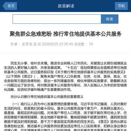
政策解读
首页
导航
检索
聚焦群众急难愁盼 推行常住地提供基本公共服务
作者：
史育龙 连 欣
2026/5/25 15:35:45
浏览数：
70